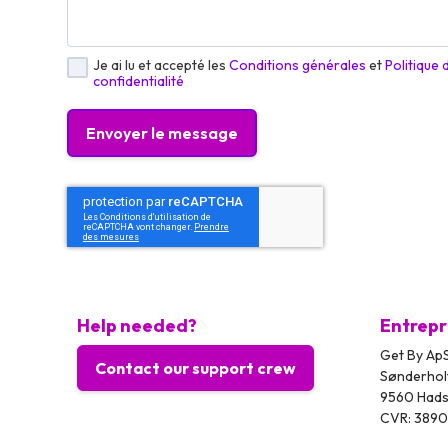
Je ai lu et accepté les
Conditions générales
et
Politique 
confidentialité
Envoyer le message
Help needed?
Entrepr
Get By ApS
Contact our support crew
Sønderhol
9560 Had
CVR: 389